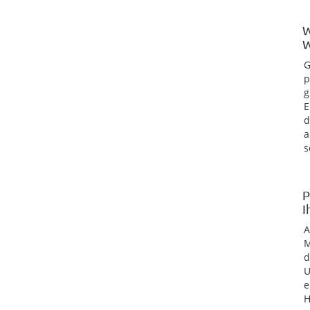
W
W
G
p
g
E
d
a
s
P
I
M
d
U
e
H