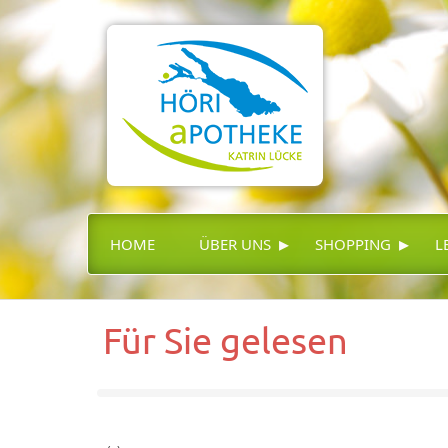
▸
▸
HOME
ÜBER UNS
SHOPPING
L
Für Sie gelesen