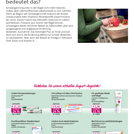
bedeutet das?
Schwangere brauchen in der Regel nicht mehr Kalorien,
sollten aber nährstoffreichere Lebensmittel zu sich nehmen.
Denn ab Beginn der Schwangerschaft braucht der Körper
insbesondere mehr Vitamine, Mineralstoffe sowie Proteine
als sonst. Darauf macht das Netzwerk «Gesund ins Leben»
aufmerksam. Folsäure, Jod, EisenIn der Regel können
Schwangere diesen erhöhten Bedarf an Nährstoffen über eine
ausgewogene und angepasste Ernährung
abdecken. Ausnahme: Das benötigte Plus an Folat und Jod
lässt sich durch die Ernährung alleine nur schwer abdecken,
so die Experten. Aber auch der Bedarf an Omega-3-Fettsäure
DHA, Eisen und Vitamin D ...