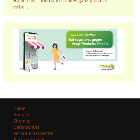
endlich los - und dann ist alles ganz plötzlich
vorbei...
Home
Kontakt
Sitemap
Datenschutz
Verbraucherrechte
Barrierefreiheit