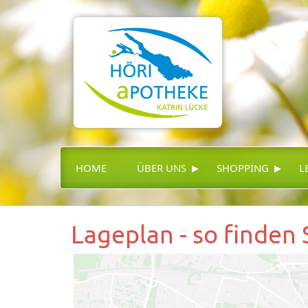
▸
▸
HOME
ÜBER UNS
SHOPPING
L
Lageplan - so finden 