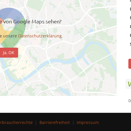
te von Google Maps sehen?
te unsere
Datenschutzerklärung
.
Ja, OK
D
rbraucherrechte
Barrierefreiheit
Impressum