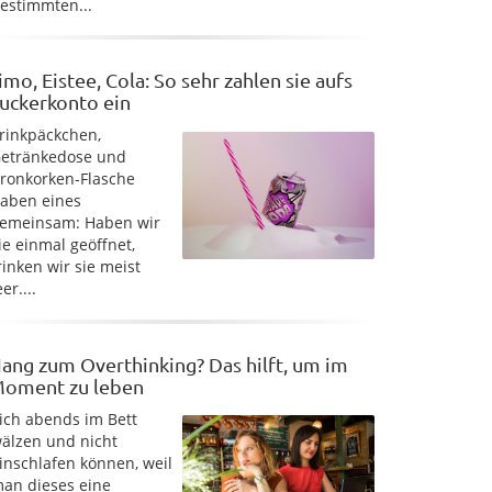
estimmten...
imo, Eistee, Cola: So sehr zahlen sie aufs
uckerkonto ein
rinkpäckchen,
etränkedose und
ronkorken-Flasche
aben eines
emeinsam: Haben wir
ie einmal geöffnet,
rinken wir sie meist
eer....
ang zum Overthinking? Das hilft, um im
oment zu leben
ich abends im Bett
älzen und nicht
inschlafen können, weil
an dieses eine