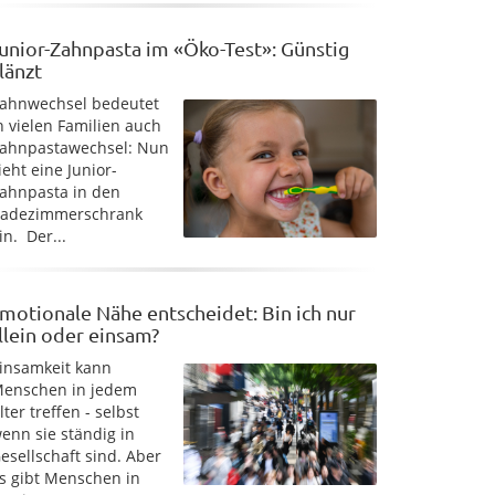
unior-Zahnpasta im «Öko-Test»: Günstig
länzt
ahnwechsel bedeutet
n vielen Familien auch
ahnpastawechsel: Nun
ieht eine Junior-
ahnpasta in den
adezimmerschrank
in. Der...
motionale Nähe entscheidet: Bin ich nur
llein oder einsam?
insamkeit kann
enschen in jedem
lter treffen - selbst
enn sie ständig in
esellschaft sind. Aber
s gibt Menschen in