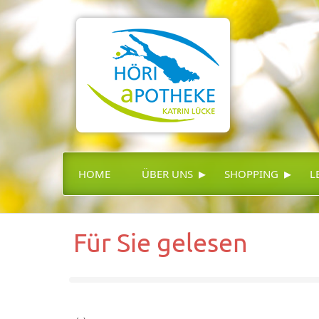
▸
▸
HOME
ÜBER UNS
SHOPPING
L
Für Sie gelesen