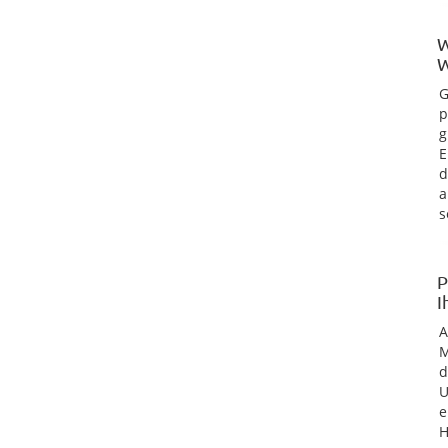
W
W
G
p
g
E
d
a
s
P
I
M
d
U
e
H