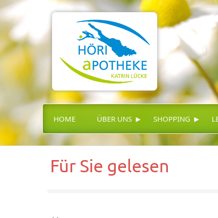
▸
▸
HOME
ÜBER UNS
SHOPPING
L
Für Sie gelesen