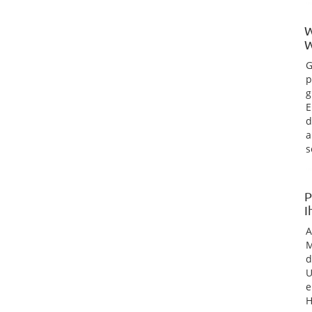
W
W
G
p
g
E
d
a
s
P
I
M
d
U
e
H