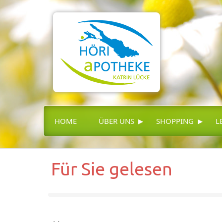
▸
▸
HOME
ÜBER UNS
SHOPPING
L
Für Sie gelesen