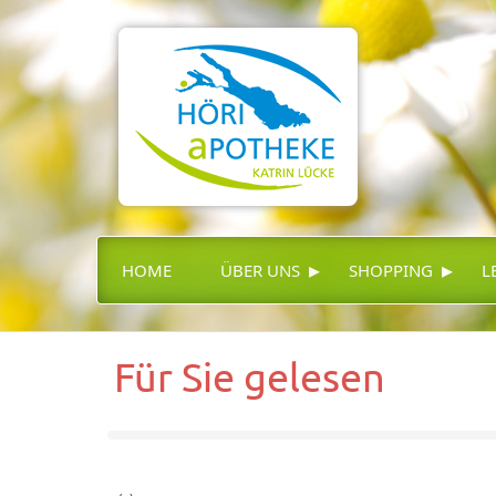
▸
▸
HOME
ÜBER UNS
SHOPPING
L
Für Sie gelesen