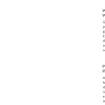
W
W
G
p
g
E
d
a
s
P
I
M
d
U
e
H