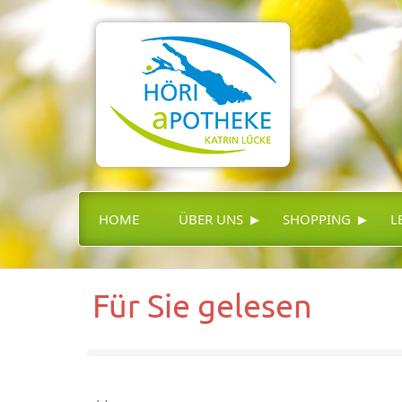
▸
▸
HOME
ÜBER UNS
SHOPPING
L
Für Sie gelesen