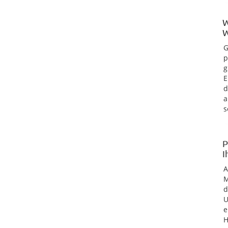
W
W
G
p
g
E
d
a
s
P
I
M
d
U
e
H