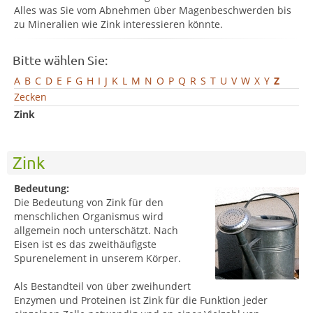
Alles was Sie vom Abnehmen über Magenbeschwerden bis
zu Mineralien wie Zink interessieren könnte.
Bitte wählen Sie:
A
B
C
D
E
F
G
H
I
J
K
L
M
N
O
P
Q
R
S
T
U
V
W
X
Y
Z
Zecken
Zink
Zink
Bedeutung:
Die Bedeutung von Zink für den
menschlichen Organismus wird
allgemein noch unterschätzt. Nach
Eisen ist es das zweithäufigste
Spurenelement in unserem Körper.
Als Bestandteil von über zweihundert
Enzymen und Proteinen ist Zink für die Funktion jeder