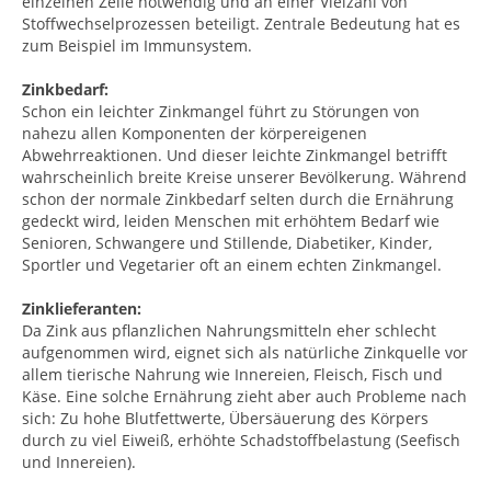
einzelnen Zelle notwendig und an einer Vielzahl von
Stoffwechselprozessen beteiligt. Zentrale Bedeutung hat es
zum Beispiel im Immunsystem.
Zinkbedarf:
Schon ein leichter Zinkmangel führt zu Störungen von
nahezu allen Komponenten der körpereigenen
Abwehrreaktionen. Und dieser leichte Zinkmangel betrifft
wahrscheinlich breite Kreise unserer Bevölkerung. Während
schon der normale Zinkbedarf selten durch die Ernährung
gedeckt wird, leiden Menschen mit erhöhtem Bedarf wie
Senioren, Schwangere und Stillende, Diabetiker, Kinder,
Sportler und Vegetarier oft an einem echten Zinkmangel.
Zinklieferanten:
Da Zink aus pflanzlichen Nahrungsmitteln eher schlecht
aufgenommen wird, eignet sich als natürliche Zinkquelle vor
allem tierische Nahrung wie Innereien, Fleisch, Fisch und
Käse. Eine solche Ernährung zieht aber auch Probleme nach
sich: Zu hohe Blutfettwerte, Übersäuerung des Körpers
durch zu viel Eiweiß, erhöhte Schadstoffbelastung (Seefisch
und Innereien).