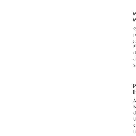
W
W
G
p
g
E
d
a
s
P
I
M
d
U
e
H