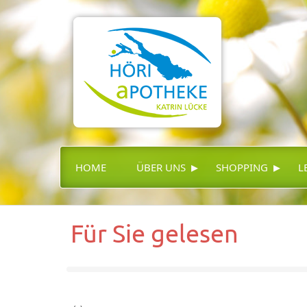
▸
▸
HOME
ÜBER UNS
SHOPPING
L
Für Sie gelesen