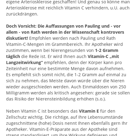
eigene Arteriosklerose geschaffen! Und genau so könne man
Arteriosklerose mit reichlich Vitamin C verhindern, u.U. auch
zurückdrängen.
Doch Vorsicht: Die Auffassungen von Pauling und - vor
allem - von Rath werden in der Wissenschaft kontrovers
diskutiert!
Empfohlen werden nach Pauling und Rath
Vitamin-C-Mengen im Grammbereich. Ihr Apotheker wird
zustimmen, wenn bei Nierengesunden von
1-2 Gramm
täglich
die Rede ist. Er wird Ihnen auch
Vitamin-C „mit
Langzeitwirkung“
empfehlen, denn der Körper kann pro
Zeiteinheit nur eine bestimmte Menge davon aufnehmen.
Es empfiehlt sich somit nicht, die 1-2 Gramm auf einmal zu
sich zu nehmen, das Meiste davon würde über die Nieren
wieder ausgeschieden werden. Auch Einmaldosen von 250
Milligramm werden als kritisch angesehen: gerade sie sollen
das Risiko der Nierensteinbildung erhöhen (s.o.).
Neben Vitamin C ist besonders das
Vitamin E
für den
Zellschutz wichtig. Die richtige, auf Ihre Lebensumstände
zugeschnittene (hohe) Dosis nennt Ihnen ebenfalls gern Ihr
Apotheker. Vitamin-E-Präparate aus der Apotheke sind
streng standardisiert, um ihre Wirkung definieren und