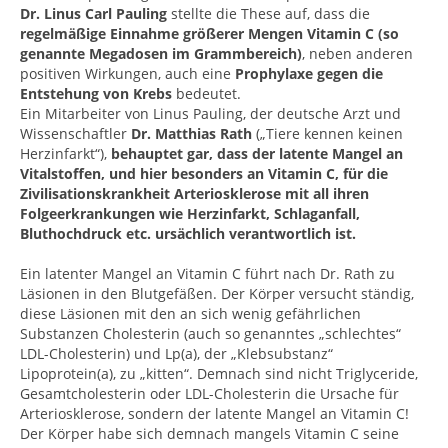
Dr. Linus Carl Pauling
stellte die These auf, dass die
regelmäßige Einnahme größerer Mengen Vitamin C (so
genannte Megadosen im Grammbereich)
, neben anderen
positiven Wirkungen, auch eine
Prophylaxe gegen die
Entstehung von Krebs
bedeutet.
Ein Mitarbeiter von Linus Pauling, der deutsche Arzt und
Wissenschaftler
Dr. Matthias Rath
(„Tiere kennen keinen
Herzinfarkt“),
behauptet gar, dass der latente Mangel an
Vitalstoffen, und hier besonders an Vitamin C, für die
Zivilisationskrankheit Arteriosklerose mit all ihren
Folgeerkrankungen wie Herzinfarkt, Schlaganfall,
Bluthochdruck etc. ursächlich verantwortlich ist.
Ein latenter Mangel an Vitamin C führt nach Dr. Rath zu
Läsionen in den Blutgefäßen. Der Körper versucht ständig,
diese Läsionen mit den an sich wenig gefährlichen
Substanzen Cholesterin (auch so genanntes „schlechtes“
LDL-Cholesterin) und Lp(a), der „Klebsubstanz“
Lipoprotein(a), zu „kitten“. Demnach sind nicht Triglyceride,
Gesamtcholesterin oder LDL-Cholesterin die Ursache für
Arteriosklerose, sondern der latente Mangel an Vitamin C!
Der Körper habe sich demnach mangels Vitamin C seine