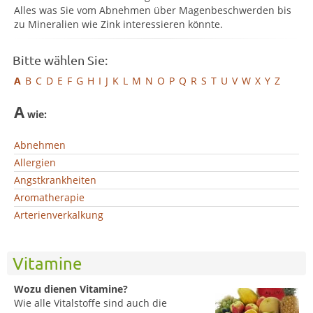
Alles was Sie vom Abnehmen über Magenbeschwerden bis
zu Mineralien wie Zink interessieren könnte.
Bitte wählen Sie:
A
B
C
D
E
F
G
H
I
J
K
L
M
N
O
P
Q
R
S
T
U
V
W
X
Y
Z
A
wie:
Abnehmen
Allergien
Angstkrankheiten
Aromatherapie
Arterienverkalkung
Vitamine
Wozu dienen Vitamine?
Wie alle Vitalstoffe sind auch die